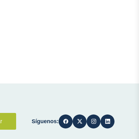
Síguenos:
r